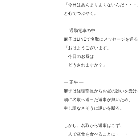
「今日はあんまりよくないんだ・・・
と心でつぶやく。
― 通勤電車の中 ―
麻子はLINEで名取にメッセージを送
「おはようございます。
今日のお昼は
どうされますか？」
― 正午 ―
麻子は経理部長からお昼の誘いを受け
朝に名取へ送った返事が無いため、
申し訳なさそうに誘いを断る。
しかし、名取から返事はこず、
一人で昼食を食べることに・・・