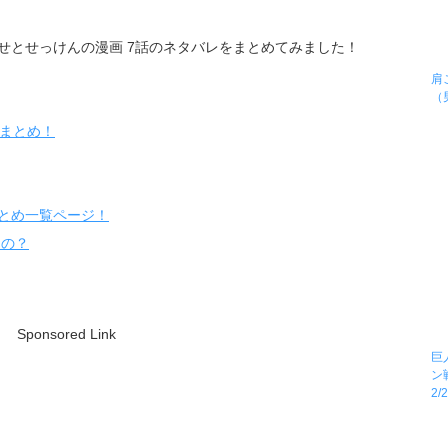
せとせっけんの漫画 7話のネタバレをまとめてみました！
肩
（
想まとめ！
とめ一覧ページ！
るの？
Sponsored Link
巨
ン
2