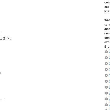
con
exc
line
War
serv
/ho
、
cen
con
しまう。
exc
line
」
・・