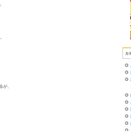
」
る。
カ
るが、