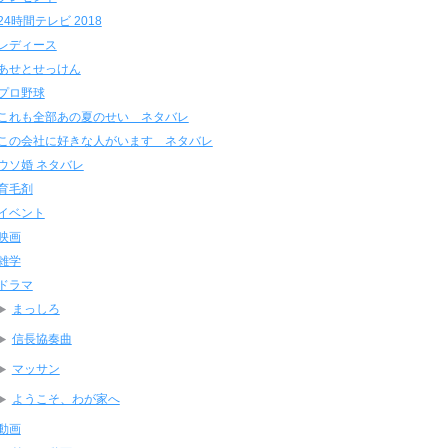
24時間テレビ 2018
レディース
あせとせっけん
プロ野球
これも全部あの夏のせい ネタバレ
この会社に好きな人がいます ネタバレ
ウソ婚 ネタバレ
育毛剤
イベント
映画
雑学
ドラマ
まっしろ
信長協奏曲
マッサン
ようこそ、わが家へ
動画