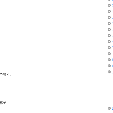
で覗く。
麻子。