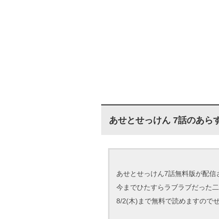
あせとせっけん 7話のあら
あせとせっけん7話無料版が配信
今までひたすらラブラブだった二
8/2(木)まで無料で読めますので