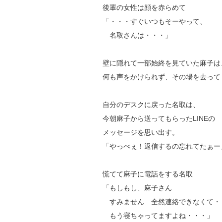
後輩の女性は顔を赤らめて
「・・・すぐいつもそーやって、
名取さんは・・・」
壁に隠れて一部始終を見ていた麻子は
何も声をかけられず、その場を去って
自分のデスクに戻った名取は、
今朝麻子から送ってもらったLINEの
メッセージを思い出す。
「やっべぇ！返信するの忘れてたぁー
慌てて麻子に電話をする名取
「もしもし、麻子さん
すみません 全然連絡できなくて・
もう寝ちゃってますよね・・・」