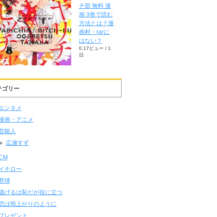
チ部 無料 漫
画 3巻で読む
方法とは？漫
画村・rarに
はない？
0.17ビュー / 1
日
テゴリー
エンタメ
漫画・アニメ
芸能人
広瀬すず
CM
イチロー
野球
逃げるは恥だが役に立つ
恋は雨上がりのように
プレゼント