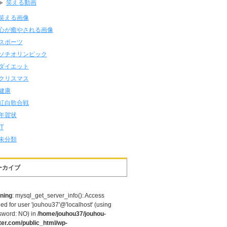
笑える動画
笑える画像
心が癒やされる画像
スポーツ
ソチオリンピック
ダイエット
クリスマス
健康
紅白歌合戦
年賀状
IT
未分類
ーカイブ
ning
: mysql_get_server_info(): Access
ed for user 'jouhou37'@'localhost' (using
sword: NO) in
/home/jouhou37/jouhou-
ter.com/public_html/wp-