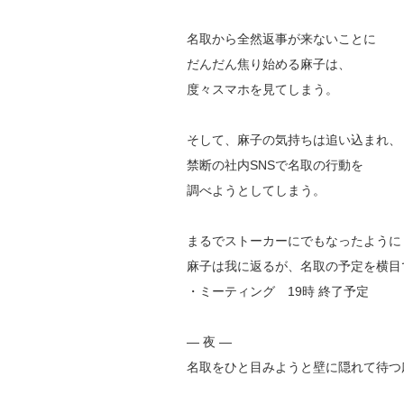
名取から全然返事が来ないことに
だんだん焦り始める麻子は、
度々スマホを見てしまう。
そして、麻子の気持ちは追い込まれ、
禁断の社内SNSで名取の行動を
調べようとしてしまう。
まるでストーカーにでもなったように
麻子は我に返るが、名取の予定を横目
・ミーティング 19時 終了予定
― 夜 ―
名取をひと目みようと壁に隠れて待つ