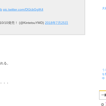
犬
zb
pic.twitter.com/DfJcbGgIK4
0発売！ (@KintetsuYMD)
2018年7月25日
流れる。
う
を
中
・・・
一