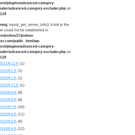
tent/plugins/advanced-category-
luder/advanced-category-excluder.php
on
128
ning
: mysql_get_server_info(): A link to the
er could not be established in
me/jouhou37/jouhou-
ter.com/public_html/wp-
tent/plugins/advanced-category-
luder/advanced-category-excluder.php
on
128
2021年12月
(1)
2020年2月
(1)
2020年1月
(1)
2019年11月
(1)
2019年9月
(8)
2019年8月
(8)
2019年7月
(18)
2019年6月
(11)
2019年5月
(6)
2019年4月
(12)