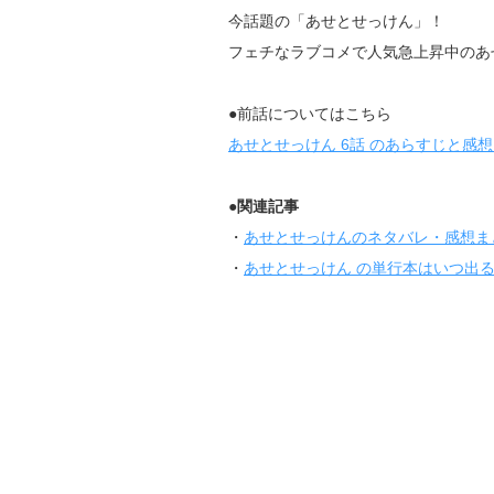
今話題の「あせとせっけん」！
フェチなラブコメで人気急上昇中のあ
●前話についてはこちら
あせとせっけん 6話 のあらすじと感
●関連記事
・
あせとせっけんのネタバレ・感想ま
・
あせとせっけん の単行本はいつ出