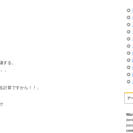
議する。
・・
る計算ですから！！」
ア
で
War
deni
pas
cen