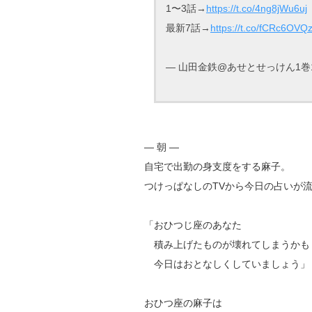
1〜3話→
https://t.co/4ng8jWu6uj
最新7話→
https://t.co/fCRc6OVQ
— 山田金鉄@あせとせっけん1巻10/1
― 朝 ―
自宅で出勤の身支度をする麻子。
つけっぱなしのTVから今日の占いが
「おひつじ座のあなた
積み上げたものが壊れてしまうかも
今日はおとなしくしていましょう」
おひつ座の麻子は