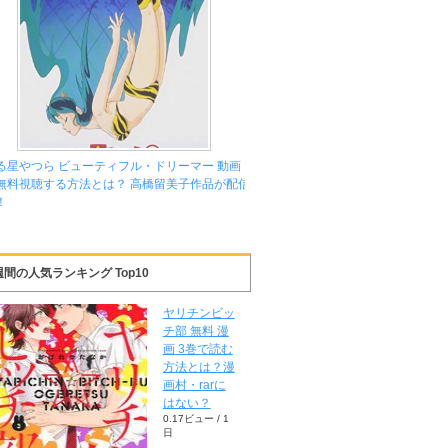
る星やつら ビューティフル・ドリーマー 動画
無料視聴する方法とは？ 高橋留美子作品が配信
！
週間の人気ランキング Top10
ヤリチンビッ
チ部 無料 漫
画 3巻で読む
方法とは？漫
画村・rarに
はない？
0.17ビュー / 1
日