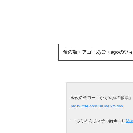
帝の顎・アゴ・あご・agoのツ
今夜の金ロー「かぐや姫の物語」
pic.twitter.com/jAUwLxr5Mw
— ちりめんじゃ子 (@jako_t)
Mar