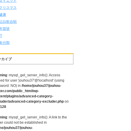
ダイエット
クリスマス
健康
紅白歌合戦
年賀状
IT
未分類
ーカイブ
ning
: mysql_get_server_info(): Access
ed for user 'jouhou37'@'localhost' (using
sword: NO) in
/home/jouhou37/jouhou-
ter.com/public_html/wp-
tent/plugins/advanced-category-
luder/advanced-category-excluder.php
on
128
ning
: mysql_get_server_info(): A link to the
er could not be established in
me/jouhou37/jouhou-