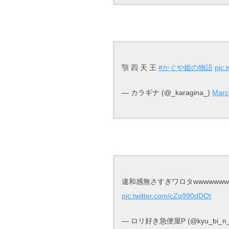
顎 四 天 王
#かぐや姫の物語
pic
— カラギナ (@_karagina_)
Marc
違和感無さすぎワロタwwwwwwwww
pic.twitter.com/cZq990dDOt
— ロリ好き急便屋P (@kyu_bi_n_