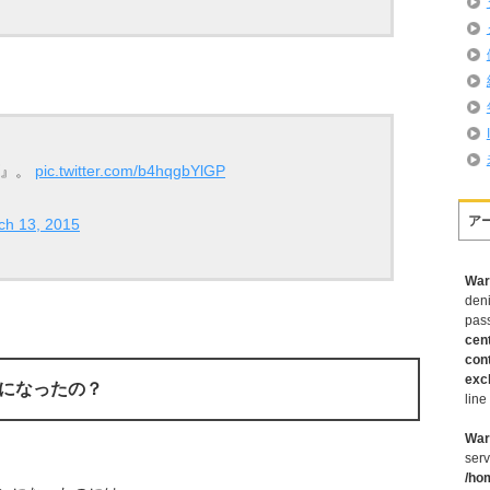
ゴ』。
pic.twitter.com/b4hqgbYlGP
ア
ch 13, 2015
War
deni
pas
cen
con
exc
になったの？
line
War
serv
/ho