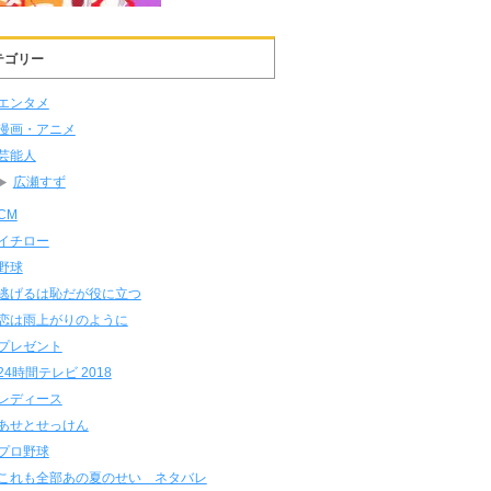
テゴリー
エンタメ
漫画・アニメ
芸能人
広瀬すず
CM
イチロー
野球
逃げるは恥だが役に立つ
恋は雨上がりのように
プレゼント
24時間テレビ 2018
レディース
あせとせっけん
プロ野球
これも全部あの夏のせい ネタバレ