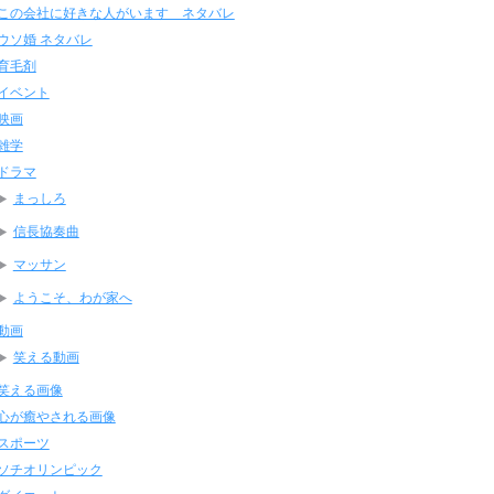
この会社に好きな人がいます ネタバレ
ウソ婚 ネタバレ
育毛剤
イベント
映画
雑学
ドラマ
まっしろ
信長協奏曲
マッサン
ようこそ、わが家へ
動画
笑える動画
笑える画像
心が癒やされる画像
スポーツ
ソチオリンピック