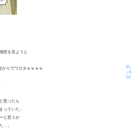
感想を見ようと
巨
ばかりでワロタｗｗｗｗ
ン
2
、
と思ったら
まっていた」
ーと思うが
た…」