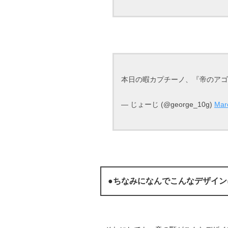
本日の暇カプチーノ、『帝のア
— じょーじ (@george_10g)
Mar
●ちなみになんでこんなデザイン