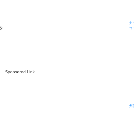
ナ
を
コ
Sponsored Link
犬