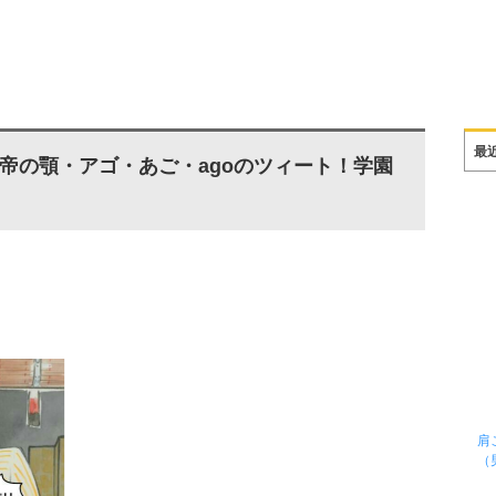
最
帝の顎・アゴ・あご・agoのツィート！学園
肩
（