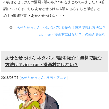
のあせとせっけんの漫画 7話のネタバレをまとめてみました！ ●前
話についてはこちら あせとせっけん 6話 のあらすじと感想まと
め！ ●関連記事 ・あせとせっけん・・・
「あせとせっけん ネタバレ 7話を紹介！無料で読む方法は？
zip・rar・漫画村にはない？」の続きを読む
あせとせっけん ネタバレ 5話を紹介！無料で読む
方法は？zip・rar・漫画村にはない？
2018/08/27
[
あせとせっけん
,
漫画・アニメ
]