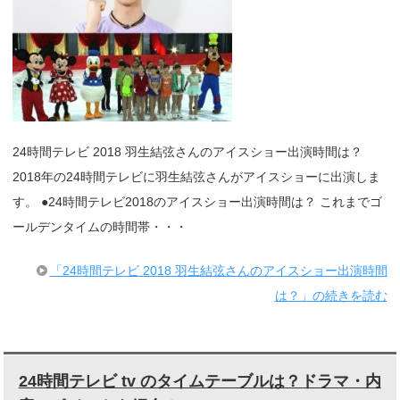
24時間テレビ 2018 羽生結弦さんのアイスショー出演時間は？
2018年の24時間テレビに羽生結弦さんがアイスショーに出演しま
す。 ●24時間テレビ2018のアイスショー出演時間は？ これまでゴ
ールデンタイムの時間帯・・・
「24時間テレビ 2018 羽生結弦さんのアイスショー出演時間
は？」の続きを読む
24時間テレビ tv のタイムテーブルは？ドラマ・内