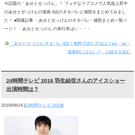
今話題の「あせとせっけん」！ フェチなラブコメで人気急上昇中
のあせとせっけんの漫画 4話のネタバレと感想をまとめてみまし
た！ ●関連記事 ・あせとせっけんのネタバレ・感想まとめ一覧ペ
ージ！ ・あせとせっけん の単行本はい・・・
「あせとせっけん ネタバレ 4話！無料で読む方法は？zip・rar・
漫画村にはない？」の続きを読む
24時間テレビ 2018 羽生結弦さんのアイスショー
出演時間は？
2018/08/24
[
24時間テレビ 2018
]