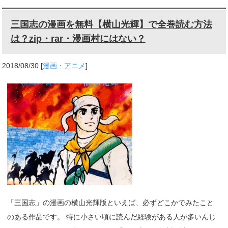
三国志の漫画を無料【横山光輝】で全巻読む方法
は？zip・rar・漫画村にはない？
2018/08/30
[
漫画・アニメ
]
「三国志」の漫画の横山光輝版といえば、必ずどこかでみたこと
のある作品です。 特に小さい頃に読んだ経験がある人が多いんじ