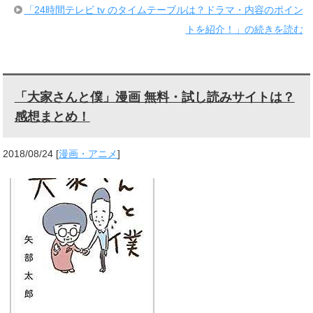
「24時間テレビ tv のタイムテーブルは？ドラマ・内容のポイン
トを紹介！」の続きを読む
「大家さんと僕」漫画 無料・試し読みサイトは？
感想まとめ！
2018/08/24
[
漫画・アニメ
]