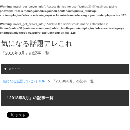
Warning
: mysql_get_server_info(): Access denied for user 'jouhou37'@'localhost' (using
password: NO) in
/home/jouhou37/jouhou-center.com/public_html/wp-
content/plugins/advanced-category-excluder/advanced-category-excluder.php
on line
128
Warning
: mysql_get_server_info(): A link to the server could not be established in
/home/jouhou37/jouhou-center.com/public_html/wp-content/plugins/advanced-category-
excluder/advanced-category-excluder.php
on line
128
気になる話題アレこれ
「2018年8月」の記事一覧
メニュー
気になる話題アレこれ TOP
「2018年8月」の記事一覧
「2018年8月」の記事一覧