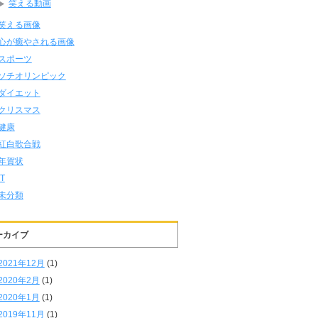
笑える動画
笑える画像
心が癒やされる画像
スポーツ
ソチオリンピック
ダイエット
クリスマス
健康
紅白歌合戦
年賀状
IT
未分類
ーカイブ
2021年12月
(1)
2020年2月
(1)
2020年1月
(1)
2019年11月
(1)