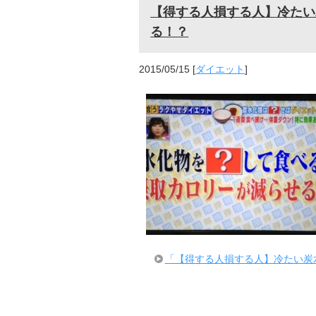
【得する人損する人】冷たい
る！？
2015/05/15
[
ダイエット
]
「【得する人損する人】冷たい炭