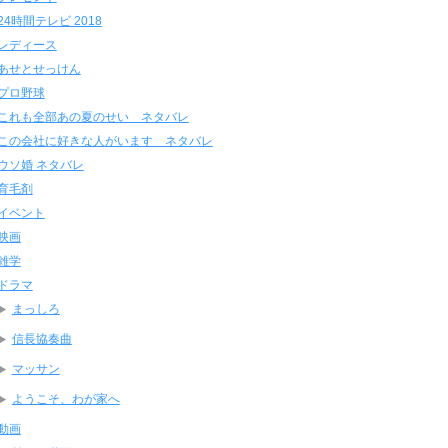
24時間テレビ 2018
レディース
あせとせっけん
プロ野球
これも全部あの夏のせい ネタバレ
この会社に好きな人がいます ネタバレ
ウソ婚 ネタバレ
育毛剤
イベント
映画
雑学
ドラマ
まっしろ
信長協奏曲
マッサン
ようこそ、わが家へ
動画