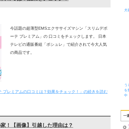
犬
今話題の超薄型EMSエクササイズマシン「スリムデボ
ーテ プレミアム」の 口コミをチェックします。 日本
テレビの通販番組「ポシュレ」で紹介されて今大人気
の商品です。
う
を
テ プレミアムの口コミは？効果をチェック！」の続きを読む
中
一
シアの家！【画像】引越した理由は？