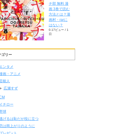
チ部 無料 漫
画 3巻で読む
方法とは？漫
画村・rarに
はない？
0.17ビュー / 1
日
テゴリー
エンタメ
漫画・アニメ
芸能人
広瀬すず
CM
イチロー
野球
逃げるは恥だが役に立つ
恋は雨上がりのように
プレゼント