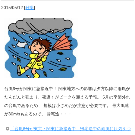
2015/05/12
[
雑学
]
台風6号が関東に急接近中！ 関東地方への影響は夕方以降に雨風が
だんだんと強まり、夜遅くがピークを迎える予報。 5月の季節外れ
の台風であるため、 規模は小さめだが注意が必要です。 最大風速
が30m/sもあるので、 帰宅途・・・
「台風6号が東京・関東に急接近中！帰宅途中の雨風には気をつ