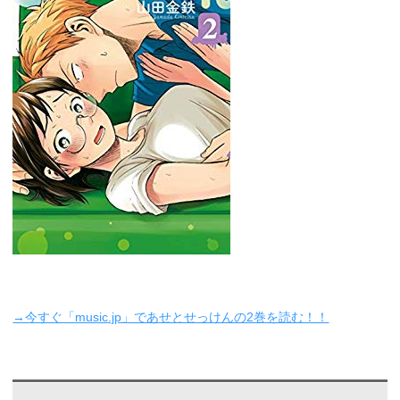
→今すぐ「music.jp」であせとせっけんの2巻を読む！！