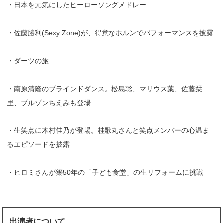
・日本を元気にしたヒーローソングメドレー
・佐藤勝利(Sexy Zone)が、得意なホルンでパフォーマンスを披露
・ダーツの旅
・南原清隆のブラインドダンス。松島聡、マリウス葉、佐藤栞
里、ブルゾンちえみも登場
・生笑点に木村佳乃が登場。桂歌丸さんと笑点メンバーの心温ま
るエピソードを披露
・ヒロミさんが築50年の「子ども食堂」の生リフォームに挑戦
出演者について