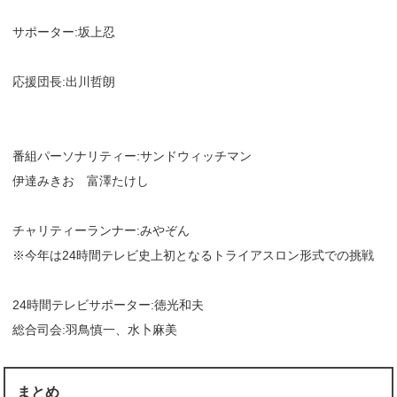
サポーター:坂上忍
応援団長:出川哲朗
番組パーソナリティー:サンドウィッチマン
伊達みきお 富澤たけし
チャリティーランナー:みやぞん
※今年は24時間テレビ史上初となるトライアスロン形式での挑戦
24時間テレビサポーター:徳光和夫
総合司会:羽鳥慎一、水卜麻美
まとめ